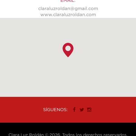
EMAIL:
claraluzroldan@gmail.com
www.claraluzroldan.com
SÍGUENOS:
Clara Luz Roldán © 2026. Todos los derechos reservados.