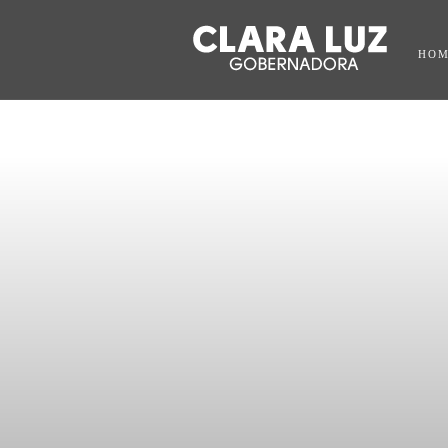
HO
PLANEA
DES