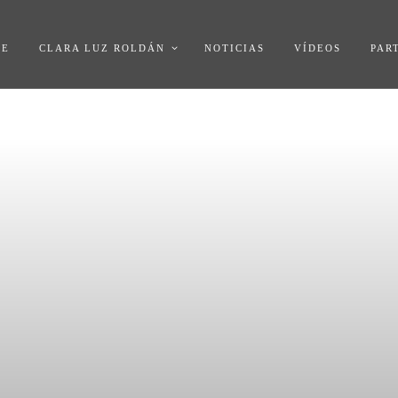
ME
CLARA LUZ ROLDÁN
NOTICIAS
VÍDEOS
PAR
CIÓN TERRITORI
ARROLLO REGI