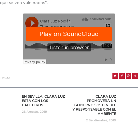
que se ven vulneradas”.
TAGS:
NAVEGACIÓN
DE
EN SEVILLA, CLARA LUZ
CLARA LUZ
Previous
Next
ESTÁ CON LOS
PROMOVERÁ UN
ENTRADAS
post:
post:
CAFETEROS
GOBIERNO SOSTENIBLE
Y RESPONSABLE CON EL
28 Agosto, 2019
AMBIENTE
2 Septiembre, 2019