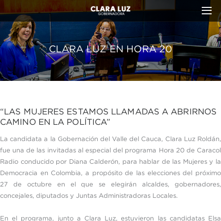
CLARA LUZ EN HORA 20
“LAS MUJERES ESTAMOS LLAMADAS A ABRIRNOS
CAMINO EN LA POLÍTICA”
La candidata a la Gobernación del Valle del Cauca, Clara Luz Roldán,
fue una de las invitadas al especial del programa Hora 20 de Caracol
Radio conducido por Diana Calderón, para hablar de las Mujeres y la
Democracia en Colombia, a propósito de las elecciones del próximo
27 de octubre en el que se elegirán alcaldes, gobernadores,
concejales, diputados y Juntas Administradoras Locales.
En el programa, junto a Clara Luz, estuvieron las candidatas Elsa