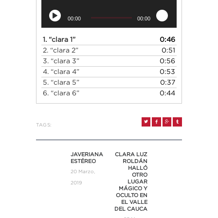
00:00
00:00
1.
“clara 1”
0:46
2.
“clara 2”
0:51
3.
“clara 3”
0:56
4.
“clara 4”
0:53
5.
“clara 5”
0:37
6.
“clara 6”
0:44
TAGS:
NAVEGACIÓN
DE
JAVERIANA
CLARA LUZ
Previous
Next
ESTÉREO
ROLDÁN
ENTRADAS
post:
post:
HALLÓ
20 Marzo,
OTRO
LUGAR
2019
MÁGICO Y
OCULTO EN
EL VALLE
DEL CAUCA