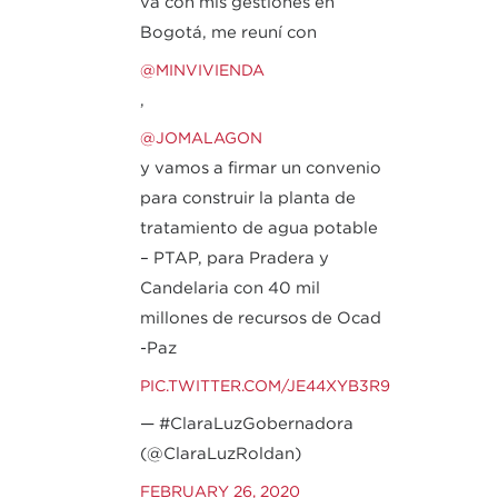
va con mis gestiones en
Bogotá, me reuní con
@MINVIVIENDA
,
@JOMALAGON
y vamos a firmar un convenio
para construir la planta de
tratamiento de agua potable
– PTAP, para Pradera y
Candelaria con 40 mil
millones de recursos de Ocad
-Paz
PIC.TWITTER.COM/JE44XYB3R9
— #ClaraLuzGobernadora
(@ClaraLuzRoldan)
FEBRUARY 26, 2020